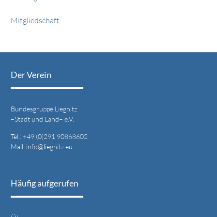
Mitgliedschaft
Der Verein
Bundesgruppe Liegnitz
–Stadt und Land– e.V.
Tel.: +49 (0)291 90868602
Mail:
info@liegnitz.eu
Häufig aufgerufen