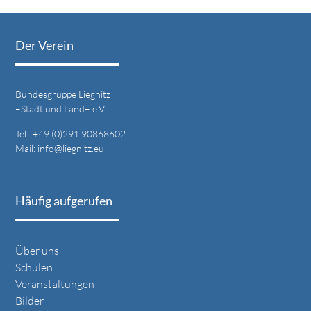
Der Verein
Bundesgruppe Liegnitz
–Stadt und Land– e.V.
Tel.: +49 (0)291 90868602
Mail:
info@liegnitz.eu
Häufig aufgerufen
Über uns
Schulen
Veranstaltungen
Bilder